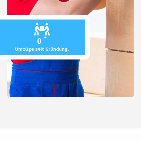
+
0
Umzüge seit Gründung.