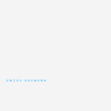
UMZUG BAUMANN
Umzug
Mönchengladbach