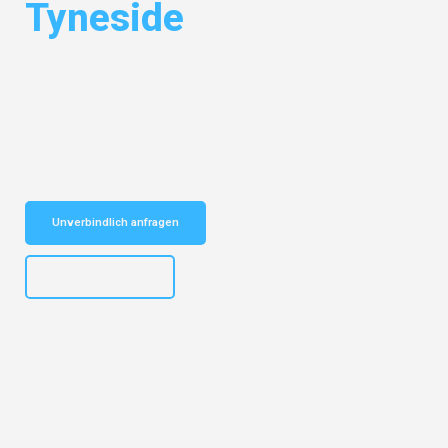
Tyneside
Entdecken Sie das
#1 Umzugsunternehmen in Mönchengladbach
–
Ihr vertrauenswürdiger Begleiter für Umzüge Mönchengladbach
Tyneside!
Schnelle Antwort in garantiert unter 2 Minuten: Jetzt
unverbindlichen Kostenvoranschlag erhalten!
Unverbindlich anfragen
+4915792653306