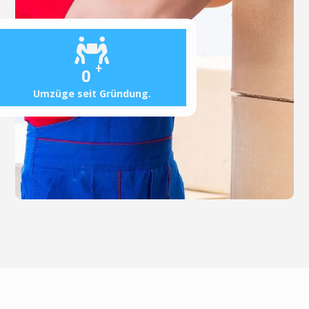
+
0
Umzüge seit Gründung.