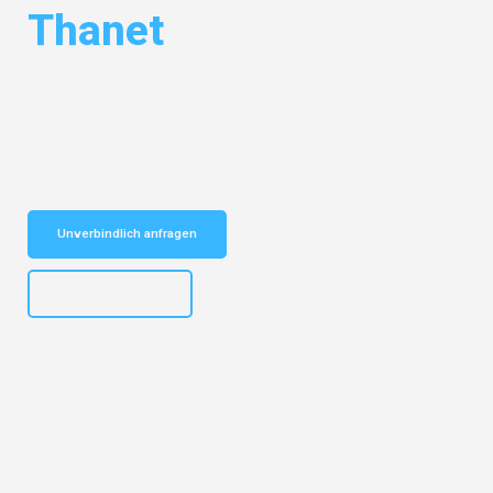
Thanet
Entdecken Sie das
#1 Umzugsunternehmen in Mönchengladbach
–
Ihr vertrauenswürdiger Begleiter für Umzüge Mönchengladbach Thanet!
Schnelle Antwort in garantiert unter 2 Minuten: Jetzt
unverbindlichen Kostenvoranschlag erhalten!
Unverbindlich anfragen
+4915792653306