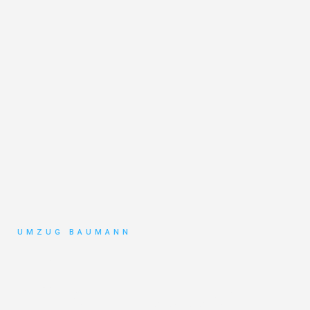
UMZUG BAUMANN
Umzug
Mönchengladbach