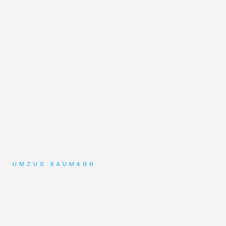
UMZUG BAUMANN
Umzug
Mönchengladbach