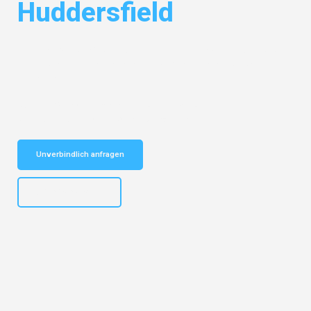
Huddersfield
Entdecken Sie das
#1 Umzugsunternehmen in Mönchengladbach
–
Ihr vertrauenswürdiger Begleiter für Umzüge Mönchengladbach
Huddersfield!
Schnelle Antwort in garantiert unter 2 Minuten: Jetzt
unverbindlichen Kostenvoranschlag erhalten!
Unverbindlich anfragen
+4915792653306