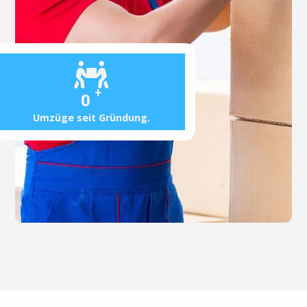
+
0
Umzüge seit Gründung.