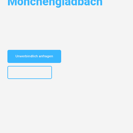
Mönchengladbach
Entdecken Sie das
#1 Umzugsunternehmen in Mönchengladbach
–
Ihr vertrauenswürdiger Begleiter für Klaviertransport Mönchengladbach!
Schnelle Antwort in garantiert unter 2 Minuten: Jetzt
unverbindlichen Klaviertransport-Kostenvoranschlag erhalten!
Unverbindlich anfragen
+4915792653306