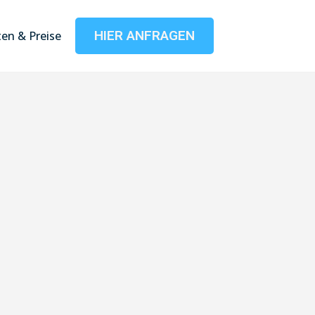
HIER ANFRAGEN
en & Preise