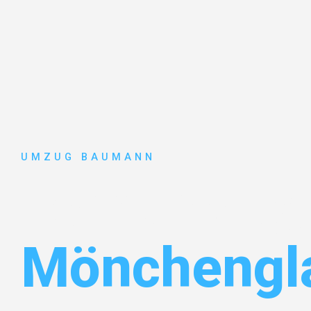
UMZUG BAUMANN
Fernumzug
Mönchengl