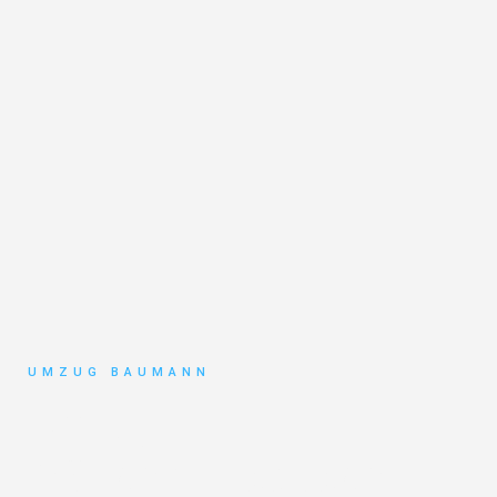
UMZUG BAUMANN
Umzug
Mönchengladbach