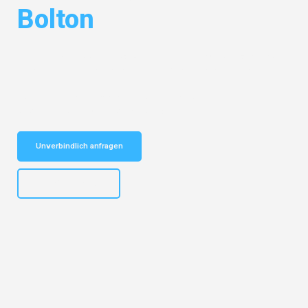
Bolton
Entdecken Sie das
#1 Umzugsunternehmen in Mönchengladbach
–
Ihr vertrauenswürdiger Begleiter für Umzüge Mönchengladbach Bolton!
Schnelle Antwort in garantiert unter 2 Minuten: Jetzt
unverbindlichen Kostenvoranschlag erhalten!
Unverbindlich anfragen
+4915792653306