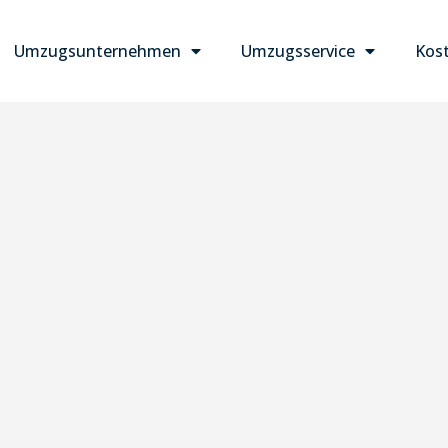
Umzugsunternehmen
Umzugsservice
Kost