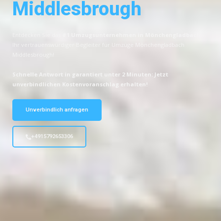
Middlesbrough
Entdecken Sie das
#1 Umzugsunternehmen in Mönchengladbach
–
Ihr vertrauenswürdiger Begleiter für Umzüge Mönchengladbach
Middlesbrough!
Schnelle Antwort in garantiert unter 2 Minuten: Jetzt
unverbindlichen Kostenvoranschlag erhalten!
Unverbindlich anfragen
+4915792653306