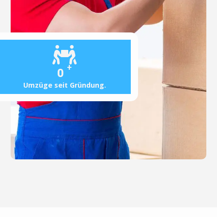
+
0
Umzüge seit Gründung.