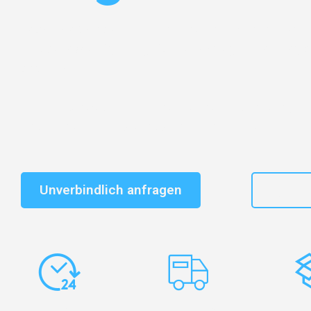
Entdecken Sie das
#1 Umzugsunternehmen in Mönch
vertrauenswürdiger Begleiter für Umzüge Mönchengla
and Hove!
Schnelle Antwort in garantiert unter 2 Minuten: Jet
unverbindlichen Kostenvoranschlag erhalten!
Unverbindlich anfragen
+49
Express-
Europaweite
Ko