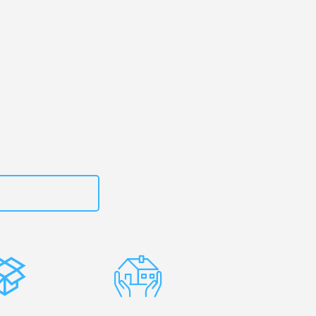
engladbach
– Ihr
dbach Brighton
zt
15792653306
stenlose
Erfahrene