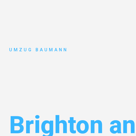
UMZUG BAUMANN
Umzug
Mönchengl
Brighton a