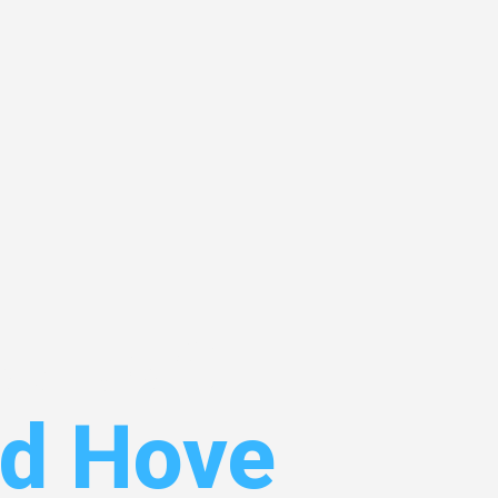
adbach
nd Hove