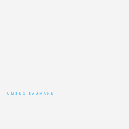
UMZUG BAUMANN
Umzug
Mönchengladbach