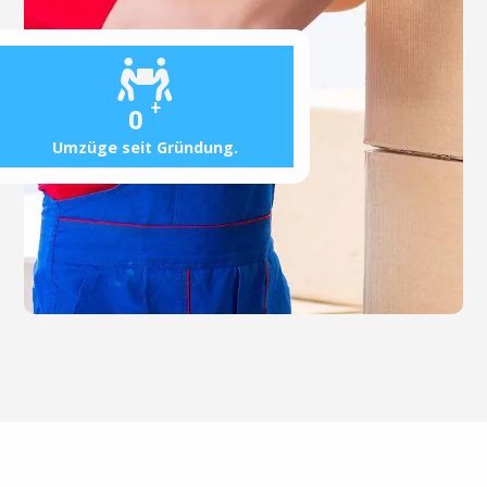
+
0
Umzüge seit Gründung.