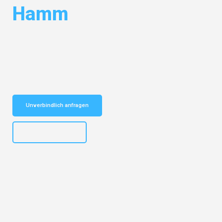
Hamm
Entdecken Sie das
#1 Umzugsunternehmen in Mönchengladbach
–
Ihr vertrauenswürdiger Begleiter für Umzüge Mönchengladbach Hamm!
Schnelle Antwort in garantiert unter 2 Minuten: Jetzt
unverbindlichen Kostenvoranschlag erhalten!
Unverbindlich anfragen
+4915792653306