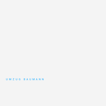
UMZUG BAUMANN
Umzug
Mönchengladbach