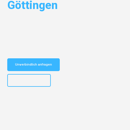
Göttingen
Entdecken Sie das
#1 Umzugsunternehmen in Mönchengladbach
–
Ihr vertrauenswürdiger Begleiter für Umzüge Mönchengladbach
Göttingen!
Schnelle Antwort in garantiert unter 2 Minuten: Jetzt
unverbindlichen Kostenvoranschlag erhalten!
Unverbindlich anfragen
+4915792653306