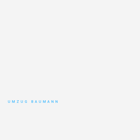
UMZUG BAUMANN
Umzug
Mönchengladbach