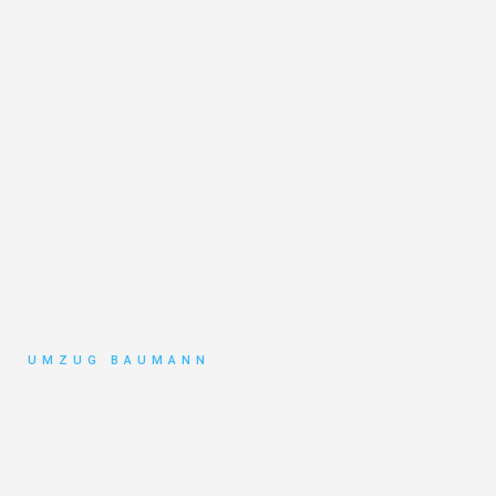
UMZUG BAUMANN
Umzug
Mönchengladbach