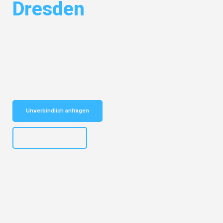
Dresden
Entdecken Sie das
#1 Umzugsunternehmen in Mönchengladbach
–
Ihr vertrauenswürdiger Begleiter für Umzüge Mönchengladbach
Dresden!
Schnelle Antwort in garantiert unter 2 Minuten: Jetzt
unverbindlichen Kostenvoranschlag erhalten!
Unverbindlich anfragen
+4915792653306