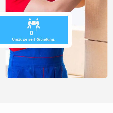
+
0
Umzüge seit Gründung.