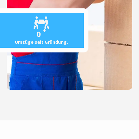
+
0
Umzüge seit Gründung.