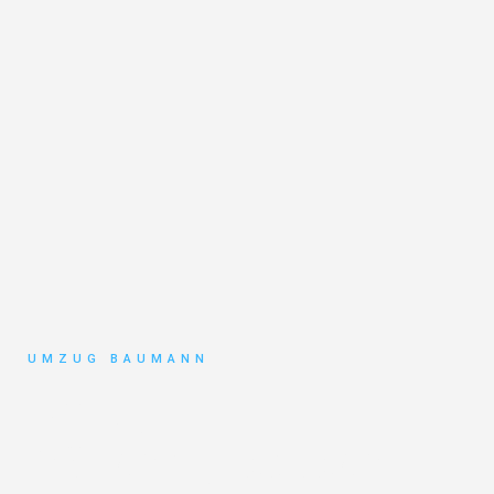
UMZUG BAUMANN
Umzug
Mönchengladbach