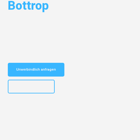
Bottrop
Entdecken Sie das
#1 Umzugsunternehmen in Mönchengladbach
–
Ihr vertrauenswürdiger Begleiter für Umzüge Mönchengladbach
Bottrop!
Schnelle Antwort in garantiert unter 2 Minuten: Jetzt
unverbindlichen Kostenvoranschlag erhalten!
Unverbindlich anfragen
+4915792653306