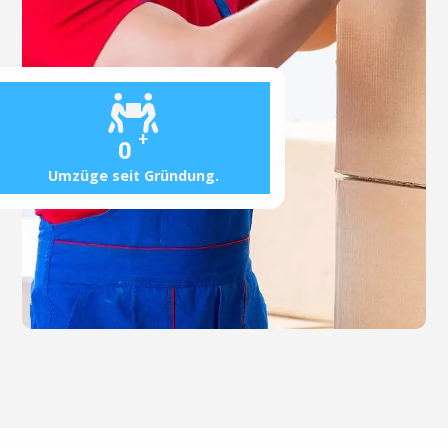
+
0
Umzüge seit Gründung.