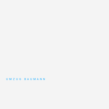
UMZUG BAUMANN
Umzug
Mönchengladbach