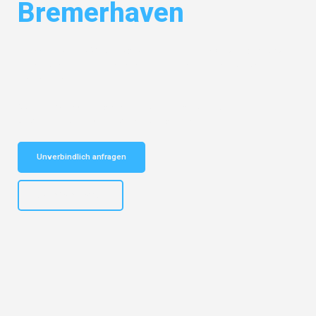
Bremerhaven
Entdecken Sie das
#1 Umzugsunternehmen in Mönchengladbach
–
Ihr vertrauenswürdiger Begleiter für Umzüge Mönchengladbach
Bremerhaven!
Schnelle Antwort in garantiert unter 2 Minuten: Jetzt
unverbindlichen Kostenvoranschlag erhalten!
Unverbindlich anfragen
+4915792653306