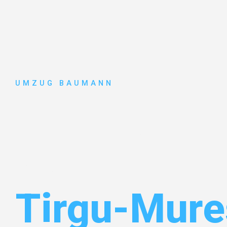
UMZUG BAUMANN
Umzug
Mönchengl
Tirgu-Mure