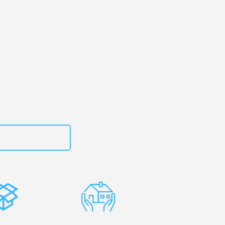
engladbach
– Ihr
dbach Tirgu-
zt
15792653306
stenlose
Erfahrene