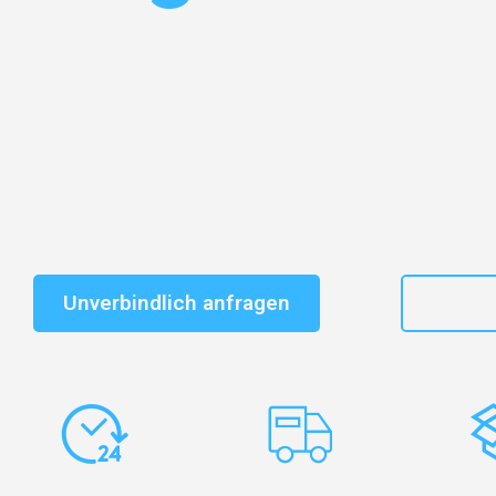
Entdecken Sie das
#1 Umzugsunternehmen in Mönch
vertrauenswürdiger Begleiter für Umzüge Mönchengla
Mures!
Schnelle Antwort in garantiert unter 2 Minuten: Jet
unverbindlichen Kostenvoranschlag erhalten!
Unverbindlich anfragen
+49
Express-
Europaweite
Ko