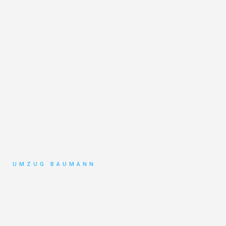
UMZUG BAUMANN
Umzug
Mönchengladbach