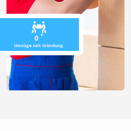
+
0
Umzüge seit Gründung.