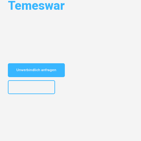
Temeswar
Entdecken Sie das
#1 Umzugsunternehmen in Mönchengladbach
–
Ihr vertrauenswürdiger Begleiter für Umzüge Mönchengladbach
Temeswar!
Schnelle Antwort in garantiert unter 2 Minuten: Jetzt
unverbindlichen Kostenvoranschlag erhalten!
Unverbindlich anfragen
+4915792653306