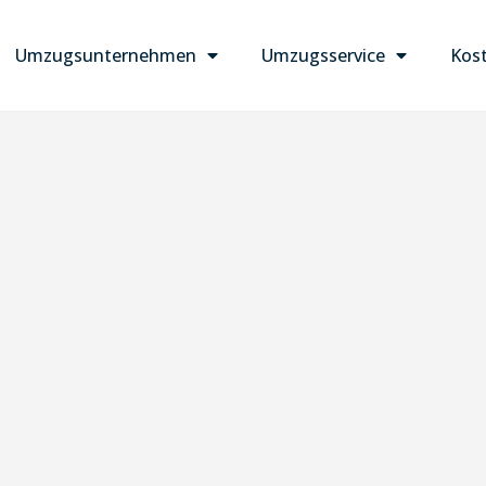
Umzugsunternehmen
Umzugsservice
Kost