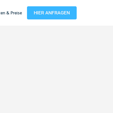
HIER ANFRAGEN
en & Preise