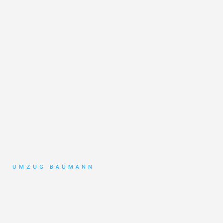
UMZUG BAUMANN
Umzug
Mönchengladbach