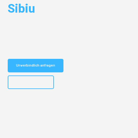
Sibiu
Entdecken Sie das
#1 Umzugsunternehmen in Mönchengladbach
–
Ihr vertrauenswürdiger Begleiter für Umzüge Mönchengladbach Sibiu!
Schnelle Antwort in garantiert unter 2 Minuten: Jetzt
unverbindlichen Kostenvoranschlag erhalten!
Unverbindlich anfragen
+4915792653306