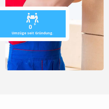
+
0
Umzüge seit Gründung.