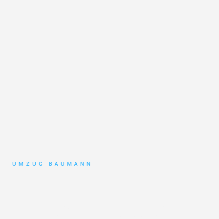
UMZUG BAUMANN
Umzug
Mönchengladbach