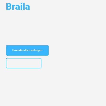
Braila
Entdecken Sie das
#1 Umzugsunternehmen in Mönchengladbach
–
Ihr vertrauenswürdiger Begleiter für Umzüge Mönchengladbach Braila!
Schnelle Antwort in garantiert unter 2 Minuten: Jetzt
unverbindlichen Kostenvoranschlag erhalten!
Unverbindlich anfragen
+4915792653306