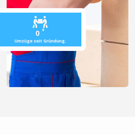
+
0
Umzüge seit Gründung.