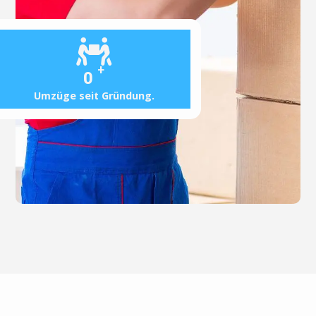
+
0
Umzüge seit Gründung.