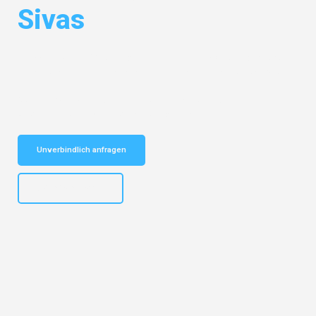
Sivas
Entdecken Sie das
#1 Umzugsunternehmen in Mönchengladbach
–
Ihr vertrauenswürdiger Begleiter für Umzüge Mönchengladbach Sivas!
Schnelle Antwort in garantiert unter 2 Minuten: Jetzt
unverbindlichen Kostenvoranschlag erhalten!
Unverbindlich anfragen
+4915792653306