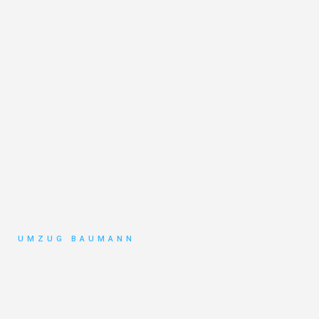
UMZUG BAUMANN
Umzug
Mönchengladbach