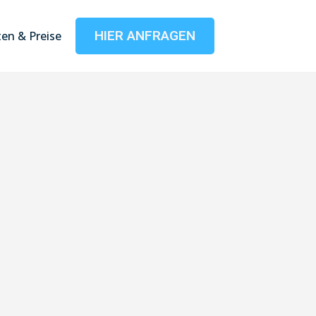
HIER ANFRAGEN
en & Preise