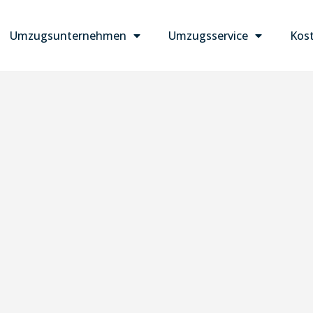
Umzugsunternehmen
Umzugsservice
Kost