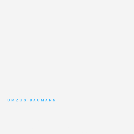
UMZUG BAUMANN
Umzug
Mönchengladbach