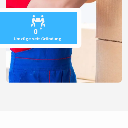
+
0
Umzüge seit Gründung.