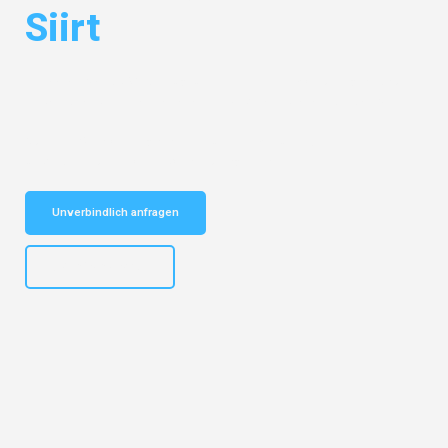
Siirt
Entdecken Sie das
#1 Umzugsunternehmen in Mönchengladbach
–
Ihr vertrauenswürdiger Begleiter für Umzüge Mönchengladbach Siirt!
Schnelle Antwort in garantiert unter 2 Minuten: Jetzt
unverbindlichen Kostenvoranschlag erhalten!
Unverbindlich anfragen
+4915792653306