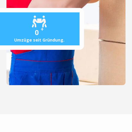
+
0
Umzüge seit Gründung.