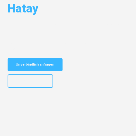
Hatay
Entdecken Sie das
#1 Umzugsunternehmen in Mönchengladbach
–
Ihr vertrauenswürdiger Begleiter für Umzüge Mönchengladbach Hatay!
Schnelle Antwort in garantiert unter 2 Minuten: Jetzt
unverbindlichen Kostenvoranschlag erhalten!
Unverbindlich anfragen
+4915792653306