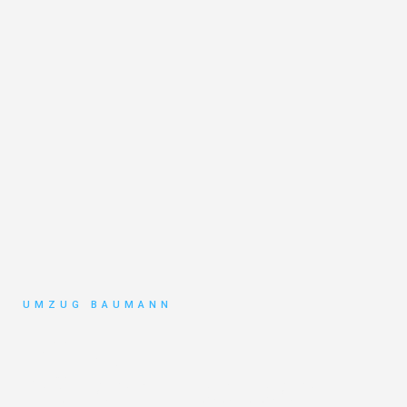
UMZUG BAUMANN
Umzug
Mönchengladbach