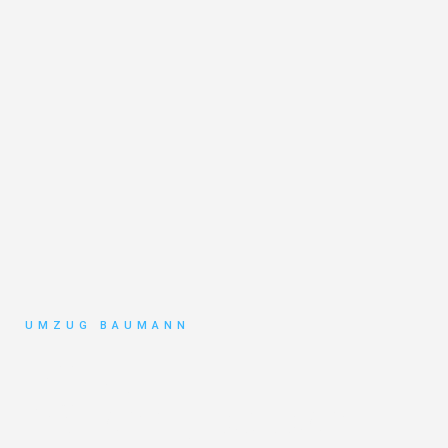
UMZUG BAUMANN
Umzug
Mönchengladbach