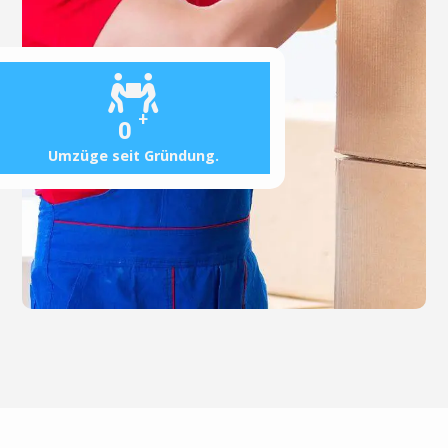
+
0
Umzüge seit Gründung.