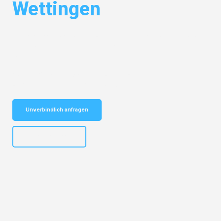
Wettingen
Entdecken Sie das
#1 Umzugsunternehmen in Mönchengladbach
–
Ihr vertrauenswürdiger Begleiter für Umzüge Mönchengladbach
Wettingen!
Schnelle Antwort in garantiert unter 2 Minuten: Jetzt
unverbindlichen Kostenvoranschlag erhalten!
Unverbindlich anfragen
+4915792653306