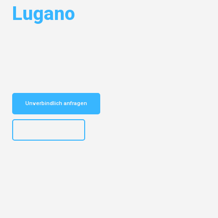
Lugano
Entdecken Sie das
#1 Umzugsunternehmen in Mönchengladbach
–
Ihr vertrauenswürdiger Begleiter für Umzüge Mönchengladbach Lugano!
Schnelle Antwort in garantiert unter 2 Minuten: Jetzt
unverbindlichen Kostenvoranschlag erhalten!
Unverbindlich anfragen
+4915792653306