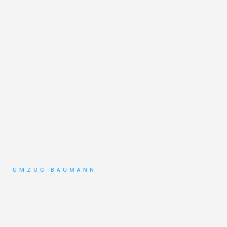
UMZUG BAUMANN
Umzug
Mönchengladbach