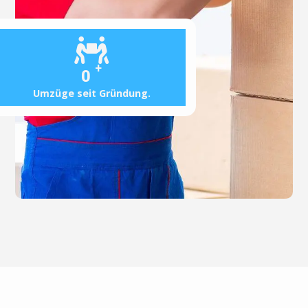
+
0
Umzüge seit Gründung.