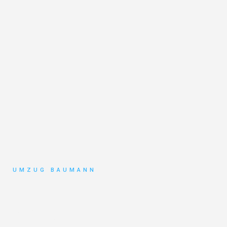
UMZUG BAUMANN
Umzug
Mönchengladbach