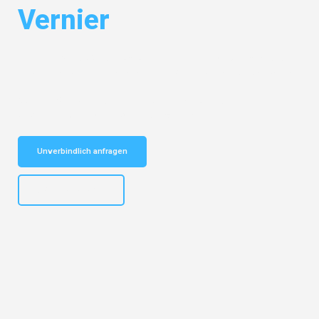
Vernier
Entdecken Sie das
#1 Umzugsunternehmen in Mönchengladbach
–
Ihr vertrauenswürdiger Begleiter für Umzüge Mönchengladbach Vernier!
Schnelle Antwort in garantiert unter 2 Minuten: Jetzt
unverbindlichen Kostenvoranschlag erhalten!
Unverbindlich anfragen
+4915792653306