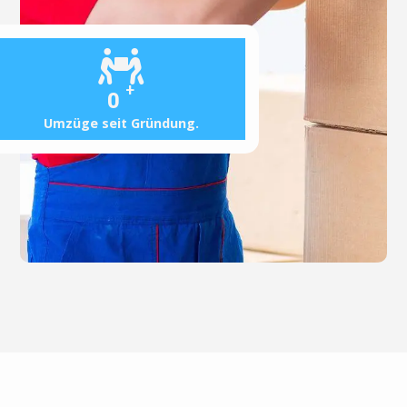
+
0
Umzüge seit Gründung.