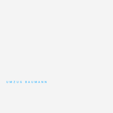
UMZUG BAUMANN
Umzug
Mönchengladbach