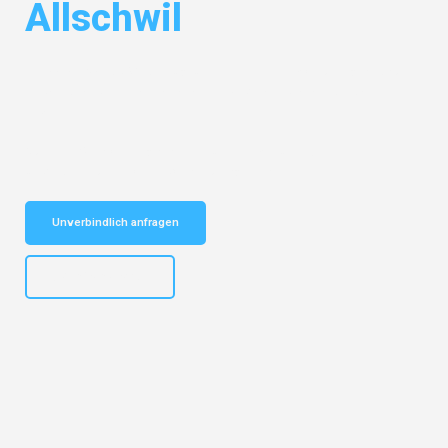
Allschwil
Entdecken Sie das
#1 Umzugsunternehmen in Mönchengladbach
–
Ihr vertrauenswürdiger Begleiter für Umzüge Mönchengladbach
Allschwil!
Schnelle Antwort in garantiert unter 2 Minuten: Jetzt
unverbindlichen Kostenvoranschlag erhalten!
Unverbindlich anfragen
+4915792653306