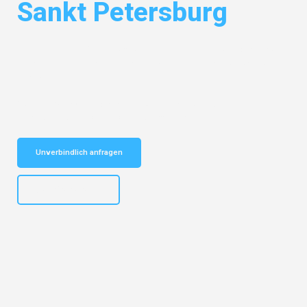
Sankt Petersburg
Entdecken Sie das
#1 Umzugsunternehmen in Mönchengladbach
–
Ihr vertrauenswürdiger Begleiter für Umzüge Mönchengladbach Sankt
Petersburg!
Schnelle Antwort in garantiert unter 2 Minuten: Jetzt
unverbindlichen Kostenvoranschlag erhalten!
Unverbindlich anfragen
+4915792653306