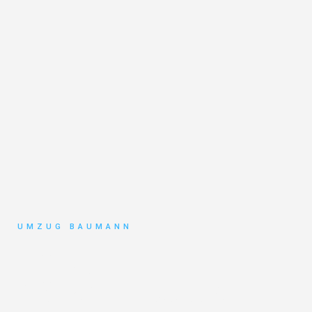
UMZUG BAUMANN
Umzug
Mönchengladbach