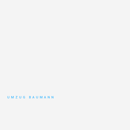
UMZUG BAUMANN
Umzug
Mönchengladbach