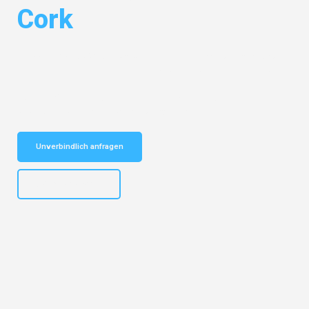
Cork
Entdecken Sie das
#1 Umzugsunternehmen in Mönchengladbach
–
Ihr vertrauenswürdiger Begleiter für Umzüge Mönchengladbach Cork!
Schnelle Antwort in garantiert unter 2 Minuten: Jetzt
unverbindlichen Kostenvoranschlag erhalten!
Unverbindlich anfragen
+4915792653306