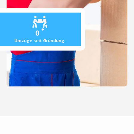
+
0
Umzüge seit Gründung.