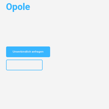
Opole
Entdecken Sie das
#1 Umzugsunternehmen in Mönchengladbach
–
Ihr vertrauenswürdiger Begleiter für Umzüge Mönchengladbach Opole!
Schnelle Antwort in garantiert unter 2 Minuten: Jetzt
unverbindlichen Kostenvoranschlag erhalten!
Unverbindlich anfragen
+4915792653306