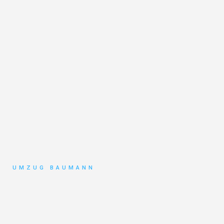
UMZUG BAUMANN
Umzug
Mönchengladbach