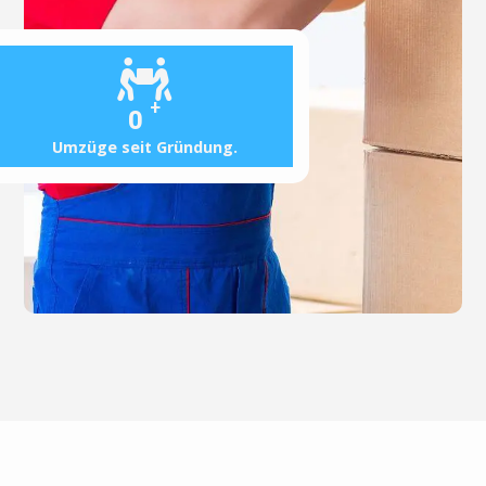
+
0
Umzüge seit Gründung.