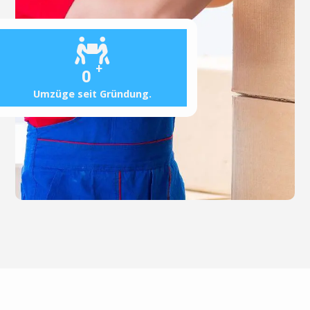
+
0
Umzüge seit Gründung.