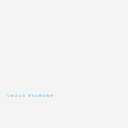
UMZUG BAUMANN
Umzug
Mönchengladbach