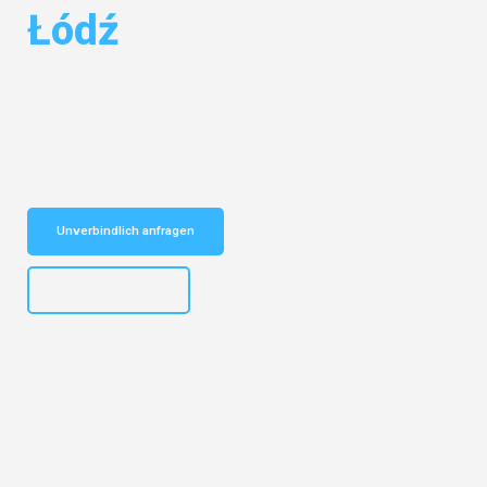
Łódź
Entdecken Sie das
#1 Umzugsunternehmen in Mönchengladbach
–
Ihr vertrauenswürdiger Begleiter für Umzüge Mönchengladbach Łódź!
Schnelle Antwort in garantiert unter 2 Minuten: Jetzt
unverbindlichen Kostenvoranschlag erhalten!
Unverbindlich anfragen
+4915792653306