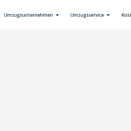
Umzugsunternehmen
Umzugsservice
Kost