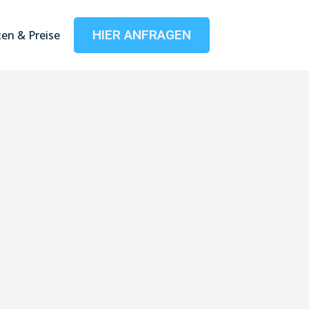
HIER ANFRAGEN
en & Preise