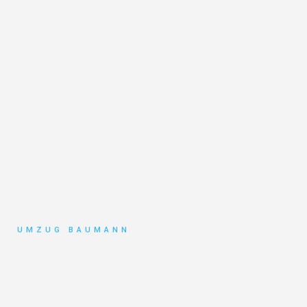
UMZUG BAUMANN
Umzug
Mönchengladbach