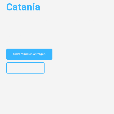
Catania
Entdecken Sie das
#1 Umzugsunternehmen in Mönchengladbach
–
Ihr vertrauenswürdiger Begleiter für Umzüge Mönchengladbach Catania!
Schnelle Antwort in garantiert unter 2 Minuten: Jetzt
unverbindlichen Kostenvoranschlag erhalten!
Unverbindlich anfragen
+4915792653306