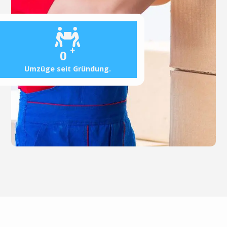
+
0
Umzüge seit Gründung.