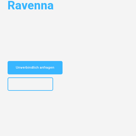
Ravenna
Entdecken Sie das
#1 Umzugsunternehmen in Mönchengladbach
–
Ihr vertrauenswürdiger Begleiter für Umzüge Mönchengladbach
Ravenna!
Schnelle Antwort in garantiert unter 2 Minuten: Jetzt
unverbindlichen Kostenvoranschlag erhalten!
Unverbindlich anfragen
+4915792653306