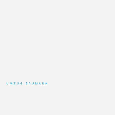
UMZUG BAUMANN
Umzug
Mönchengladbach