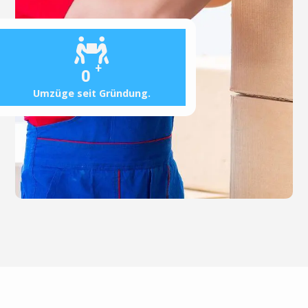
+
0
Umzüge seit Gründung.