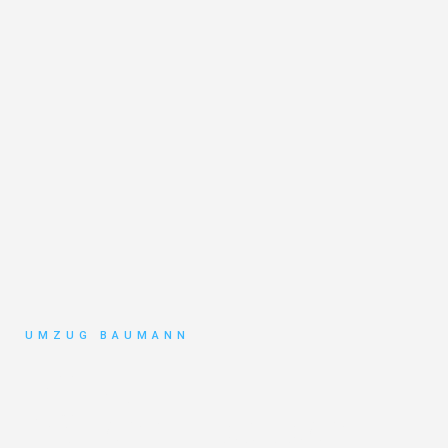
UMZUG BAUMANN
Umzug
Mönchengladbach