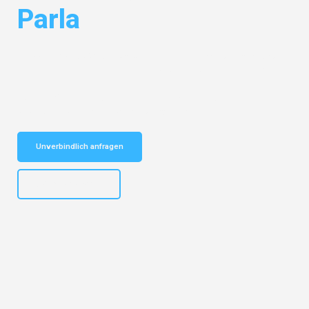
Parla
Entdecken Sie das
#1 Umzugsunternehmen in Mönchengladbach
–
Ihr vertrauenswürdiger Begleiter für Umzüge Mönchengladbach Parla!
Schnelle Antwort in garantiert unter 2 Minuten: Jetzt
unverbindlichen Kostenvoranschlag erhalten!
Unverbindlich anfragen
+4915792653306