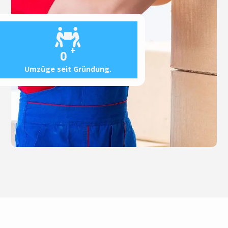
+
0
Umzüge seit Gründung.