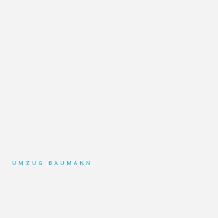
UMZUG BAUMANN
Umzug
Mönchengladbach