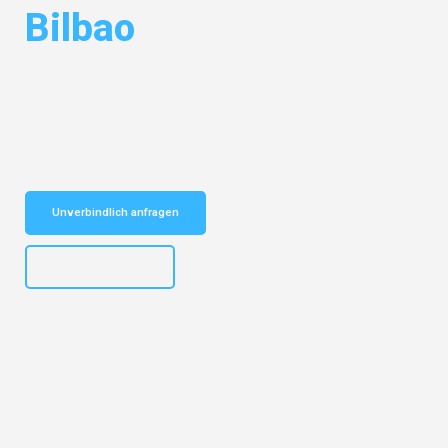
Bilbao
Entdecken Sie das
#1 Umzugsunternehmen in Mönchengladbach
–
Ihr vertrauenswürdiger Begleiter für Umzüge Mönchengladbach Bilbao!
Schnelle Antwort in garantiert unter 2 Minuten: Jetzt
unverbindlichen Kostenvoranschlag erhalten!
Unverbindlich anfragen
+4915792653306