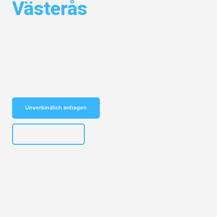
Västerås
Entdecken Sie das
#1 Umzugsunternehmen in Mönchengladbach
–
Ihr vertrauenswürdiger Begleiter für Umzüge Mönchengladbach
Västerås!
Schnelle Antwort in garantiert unter 2 Minuten: Jetzt
unverbindlichen Kostenvoranschlag erhalten!
Unverbindlich anfragen
+4915792653306