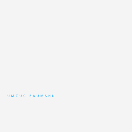
UMZUG BAUMANN
Umzug
Mönchengladbach