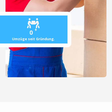
+
0
Umzüge seit Gründung.