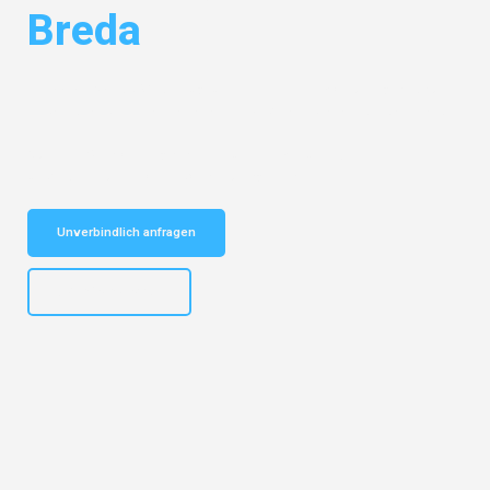
Breda
Entdecken Sie das
#1 Umzugsunternehmen in Mönchengladbach
–
Ihr vertrauenswürdiger Begleiter für Umzüge Mönchengladbach Breda!
Schnelle Antwort in garantiert unter 2 Minuten: Jetzt
unverbindlichen Kostenvoranschlag erhalten!
Unverbindlich anfragen
+4915792653306