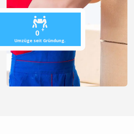
+
0
Umzüge seit Gründung.