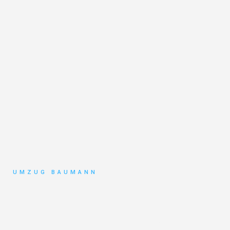
UMZUG BAUMANN
Umzug
Mönchengladbach