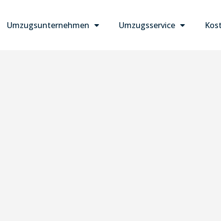
Umzugsunternehmen
Umzugsservice
Kost