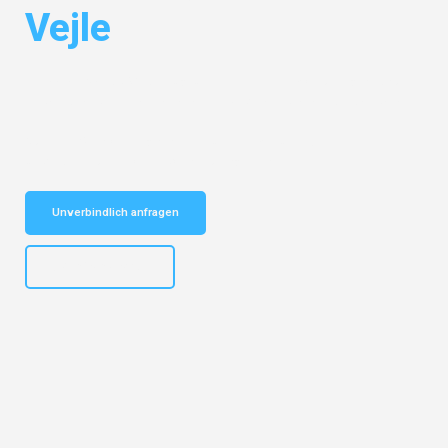
Vejle
Entdecken Sie das
#1 Umzugsunternehmen in Mönchengladbach
–
Ihr vertrauenswürdiger Begleiter für Umzüge Mönchengladbach Vejle!
Schnelle Antwort in garantiert unter 2 Minuten: Jetzt
unverbindlichen Kostenvoranschlag erhalten!
Unverbindlich anfragen
+4915792653306