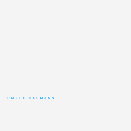
UMZUG BAUMANN
Umzug
Mönchengladbach