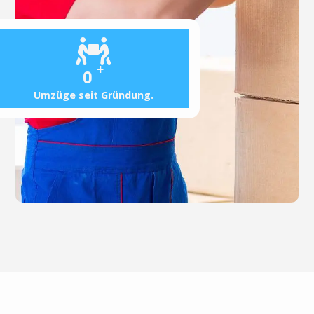
+
0
Umzüge seit Gründung.