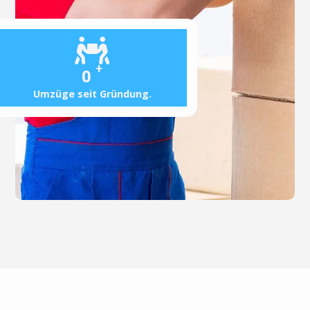
+
0
Umzüge seit Gründung.