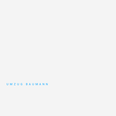
UMZUG BAUMANN
Umzug
Mönchengladbach