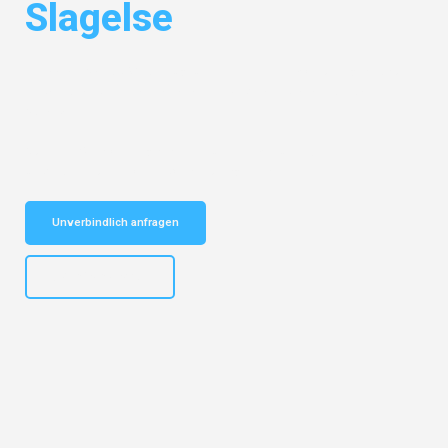
Slagelse
Entdecken Sie das
#1 Umzugsunternehmen in Mönchengladbach
–
Ihr vertrauenswürdiger Begleiter für Umzüge Mönchengladbach
Slagelse!
Schnelle Antwort in garantiert unter 2 Minuten: Jetzt
unverbindlichen Kostenvoranschlag erhalten!
Unverbindlich anfragen
+4915792653306