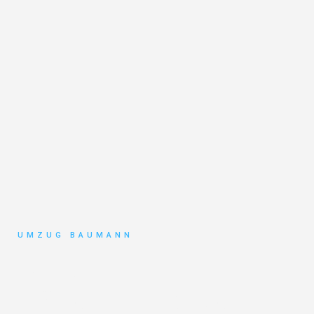
UMZUG BAUMANN
Umzug
Mönchengladbach