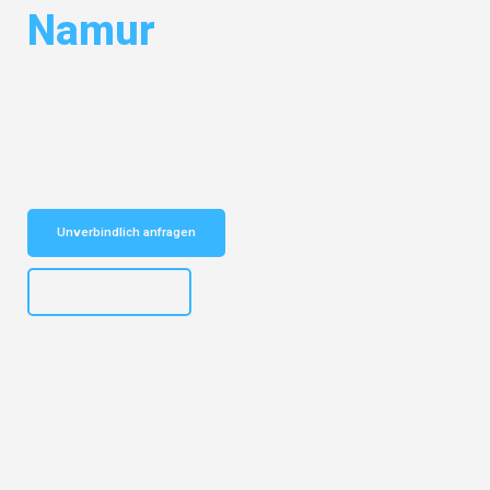
Namur
Entdecken Sie das
#1 Umzugsunternehmen in Mönchengladbach
–
Ihr vertrauenswürdiger Begleiter für Umzüge Mönchengladbach Namur!
Schnelle Antwort in garantiert unter 2 Minuten: Jetzt
unverbindlichen Kostenvoranschlag erhalten!
Unverbindlich anfragen
+4915792653306