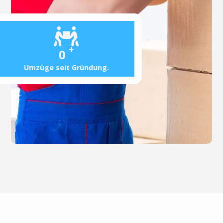
+
0
Umzüge seit Gründung.