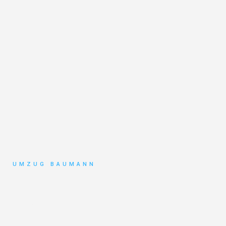
UMZUG BAUMANN
Umzug
Mönchengladbach