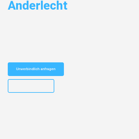
Anderlecht
Entdecken Sie das
#1 Umzugsunternehmen in Mönchengladbach
–
Ihr vertrauenswürdiger Begleiter für Umzüge Mönchengladbach
Anderlecht!
Schnelle Antwort in garantiert unter 2 Minuten: Jetzt
unverbindlichen Kostenvoranschlag erhalten!
Unverbindlich anfragen
+4915792653306