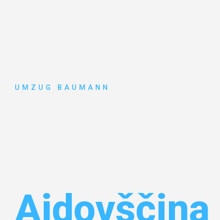
UMZUG BAUMANN
Umzug
Mönchengl
Ajdovščina