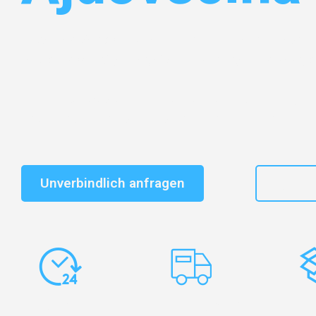
Entdecken Sie das
#1 Umzugsunternehmen in Mönch
vertrauenswürdiger Begleiter für Umzüge Mönchenglad
Schnelle Antwort in garantiert unter 2 Minuten: Jet
unverbindlichen Kostenvoranschlag erhalten!
Unverbindlich anfragen
+49
Express-
Europaweite
Ko