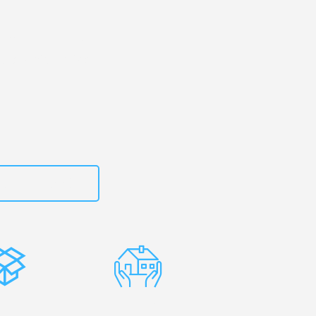
engladbach
– Ihr
bach Ajdovščina!
zt
15792653306
stenlose
Erfahrene