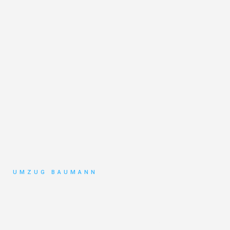
UMZUG BAUMANN
Umzug
Mönchengladbach