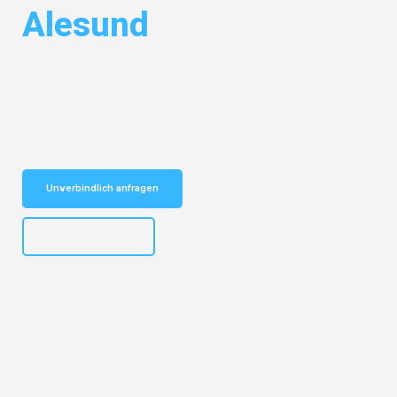
Alesund
Entdecken Sie das
#1 Umzugsunternehmen in Mönchengladbach
–
Ihr vertrauenswürdiger Begleiter für Umzüge Mönchengladbach Alesund!
Schnelle Antwort in garantiert unter 2 Minuten: Jetzt
unverbindlichen Kostenvoranschlag erhalten!
Unverbindlich anfragen
+4915792653306