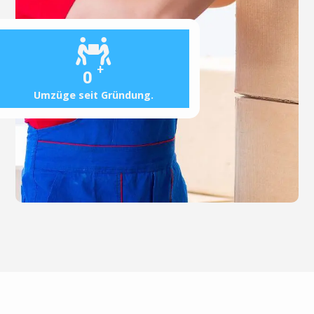
+
0
Umzüge seit Gründung.