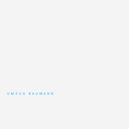
UMZUG BAUMANN
Umzug
Mönchengladbach