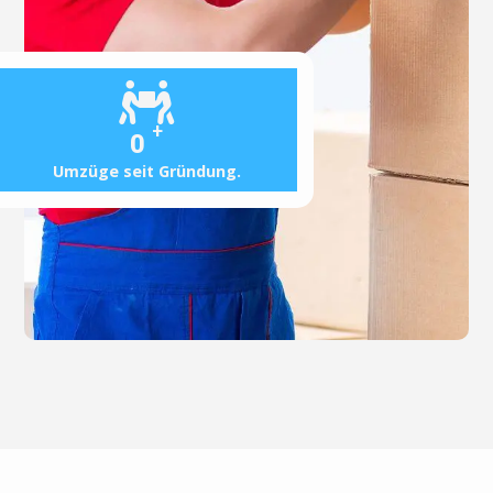
+
0
Umzüge seit Gründung.