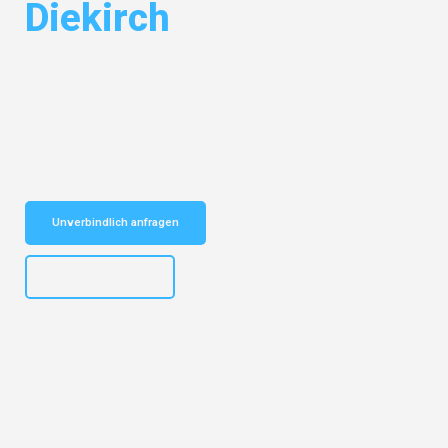
Diekirch
Entdecken Sie das
#1 Umzugsunternehmen in Mönchengladbach
–
Ihr vertrauenswürdiger Begleiter für Umzüge Mönchengladbach
Diekirch!
Schnelle Antwort in garantiert unter 2 Minuten: Jetzt
unverbindlichen Kostenvoranschlag erhalten!
Unverbindlich anfragen
+4915792653306